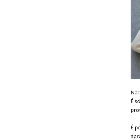
Não
É s
pro
É po
apr