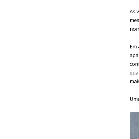
Às 
mes
nom
Em 
apa
con
qua
mai
Uma