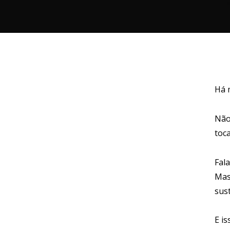
Há 
Não
toc
Fal
Mas
sus
E is