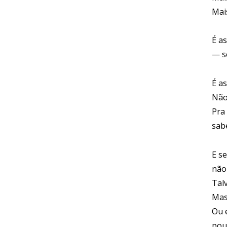
Mai
É a
— s
É as
Não
Pra
sab
E s
não
Tal
Mas 
Ou 
pou