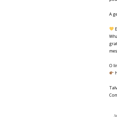
A g
E
Wha
gra
mes
O li
Tal
Com
A