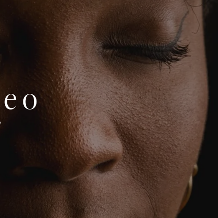
 e o
r