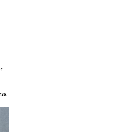
or
rsa.