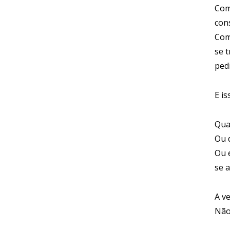
Com
con
Com
se 
ped
E i
Qua
Ou 
Ou 
se 
A v
Não