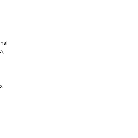
nal
a,
x