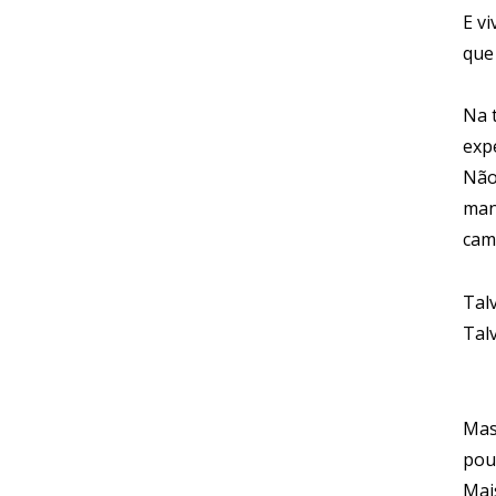
E v
que
Na 
exp
Não
man
cam
Tal
Talv
Mas
pou
Mai